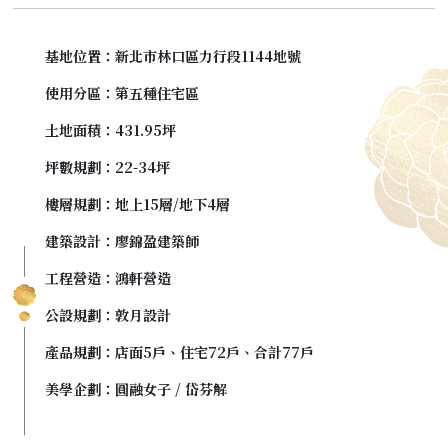
基地位置
新北市林口區力行段1144地號
使用分區
第五種住宅區
土地面積
431.95坪
坪數規劃
22-34坪
樓層規劃
地上15層/地下4層
建築設計
廖錦盈建築師
工程營造
鴻軒營造
公設規劃
敦月設計
產品規劃
店面5戶、住宅72戶、合計77戶
美學企劃
圓融女子 / 岱芬解