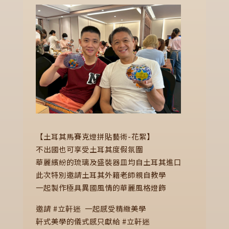
【土耳其馬賽克燈拼貼藝術-花絮】
不出國也可享受土耳其度假氛圍
華麗繽紛的琉璃及盛裝器皿均自土耳其進口
此次特別邀請土耳其外籍老師親自教學
一起製作極具異國風情的華麗風格燈飾
邀請 #立軒迷 一起感受精緻美學
軒式美學的儀式感只獻給 #立軒迷