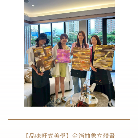
【品味軒式美學】金箔抽象立體畫