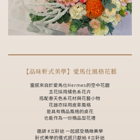
【品味軒式美學】愛馬仕風格花藝
靈感來自於愛馬仕Hermes的空中花園
主花採用橘色系花卉
搭配春天色系花材與花藝小物
花器亦採用皮革風格
是具有精品風格的桌花
也能作為一份精品型花禮
邀請 #立軒迷 一起感受精緻美學
軒式美學的儀式感只獻給 #立軒迷