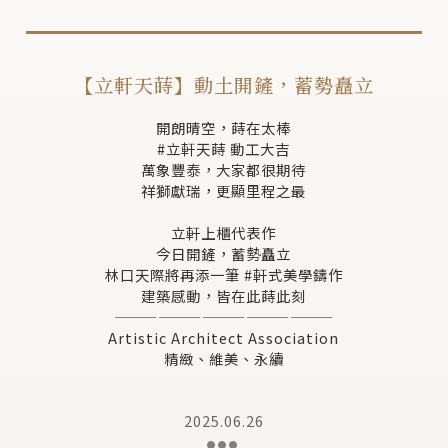
【立軒天蒔】動土開鏟，蓄勢矗立
開朗晴空，蒔在太棒
#立軒天蒔 動工大吉
萬象豐泰，大家都很期待
祥獅獻瑞，更顯里程之最
立軒上櫃代表作
今日開鏟，蓄勢矗立
林口天際將再添一筆 #軒式美學鑄作
建築感動，皆在此蒔此刻
———————————————
Artistic Architect Association
精緻、維美、永續
2025.06.26