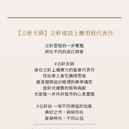
【立軒天蒔】立軒建設上櫃里程代表作
立軒里程的一步驚豔
蒔在不同的高訂與會
⠀⠀
#立軒天蒔
身任立軒上櫃實力的重要代表作
特別導入豪宅團隊思維
展演國際設計眼裡的美學講究
是軒式優雅的極致再獻
也是進一步共好城市的心意豐匯
⠀⠀
#立軒迷 一場不同價值的加冕
美好之作，蒔候同在
旋身時光，不同以往
———————————————