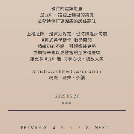
優雅的建築能量
是立軒一路登上矚目的講究
並堅持深研更深廣的居住蘊味
上櫃之際，是實力肯定，也持續邁步向前
#軒式美學鑄作 ​ 順勢開閱
精緻初心不變，引領嚮往更勝
並期待未來以更豐富的全方位體驗
讓更多 #立軒迷 ​ 同享心悦，綻放大美
———————————————
Artistic Architect Association
精緻、維美、永續
2025.05.27
PREVIOUS
4
5
6
7
8
NEXT